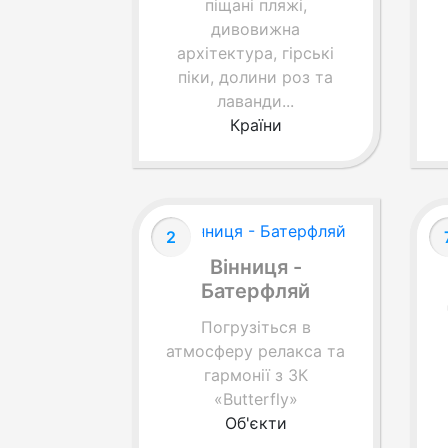
піщані пляжі,
дивовижна
архітектура, гірські
піки, долини роз та
лаванди...
Країни
2
Вінниця -
Батерфляй
Погрузіться в
атмосферу релакса та
гармонії з ЗК
«Butterfly»
Об'єкти