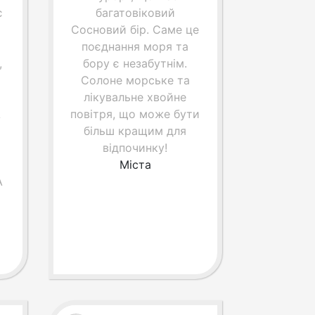
є
багатовіковий
Сосновий бір. Саме це
поєднання моря та
,
бору є незабутнім.
Солоне морське та
лікувальне хвойне
А
повітря, що може бути
більш кращим для
відпочинку!
Міста
А