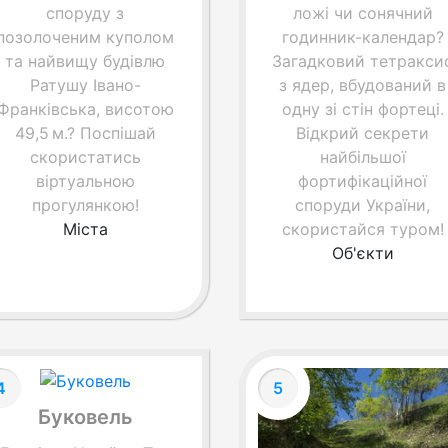
споруду з
ложі чи сонячний
позолоченим куполом
годинник-календар?
та найвищу будівлю
Загадковий тетракси
Ратушу Івано-
з ядер, вбудований в
Франківська, висотою
одну зі стін фортеці.
49,5 м.? Поспішай
Відкрий секрети
скористатись
найбільшої
віртуальною
фортифікаційної
прогулянкою!
споруди України,
Міста
скористайся туром!
Об'єкти
4
5
Буковель