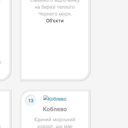
д
сімейного відпочинку
на березі теплого
Чорного моря.
Об'єкти
.
13
Коблево
Єдиний морський
а
курорт, що має