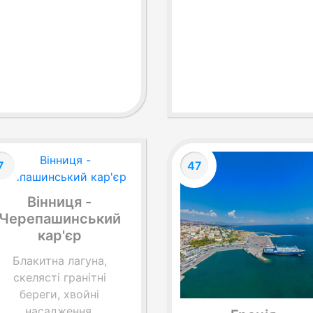
7
47
Вінниця -
Черепашинський
кар'єр
Блакитна лагуна,
скелясті гранітні
береги, хвойні
насадження,