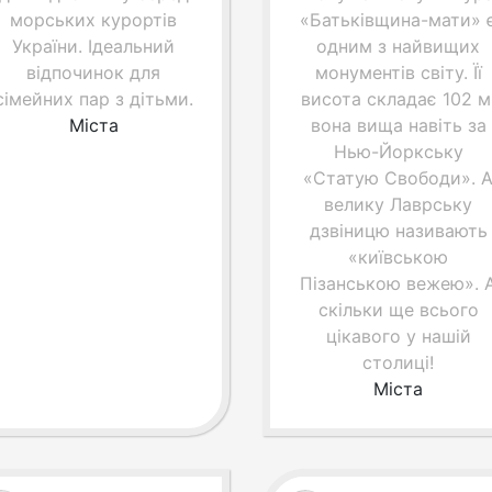
морських курортів
«Батьківщина-мати» 
України. Ідеальний
одним з найвищих
відпочинок для
монументів світу. Її
сімейних пар з дітьми.
висота складає 102 м
Міста
вона вища навіть за
Нью-Йоркську
«Статую Свободи». 
велику Лаврську
дзвіницю називають
«київською
Пізанською вежею». 
скільки ще всього
цікавого у нашій
столиці!
Міста