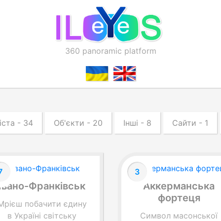
360 panoramic platform
іста - 34
Об'єкти - 20
Інші - 8
Сайти - 1
7
3
Івано-Франківськ
Аккерманська
фортеця
Мрієш побачити єдину
в Україні світську
Символ масонської