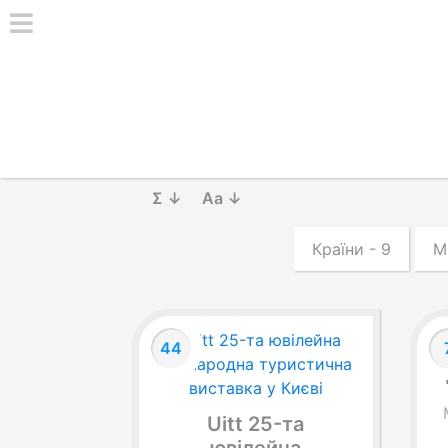
Σ ↓
Aa ↓
Країни - 9
М
44
Uitt 25-та
ювілейна