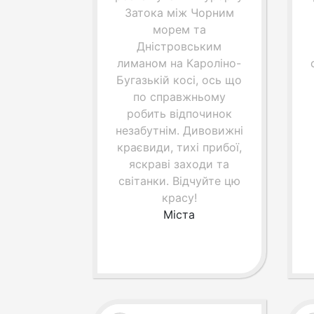
Затока між Чорним
морем та
Дністровським
лиманом на Кароліно-
Бугазькій косі, ось що
по справжньому
робить відпочинок
незабутнім. Дивовижні
краєвиди, тихі прибої,
яскраві заходи та
світанки. Відчуйте цю
красу!
Міста