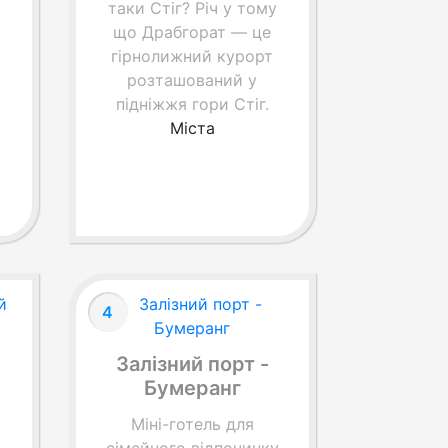
таки Стіг? Річ у тому
що Драбгорат — це
гірнолижний курорт
розташований у
підніжжя гори Стіг.
Міста
4
Залізний порт -
Бумеранг
й
Міні-готель для