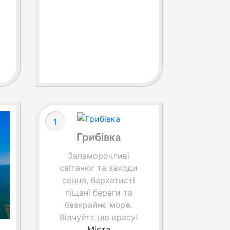
1
Грибівка
Запаморочливі
світанки та заходи
сонця, бархатисті
піщані береги та
безкрайнє море.
Відчуйте цю красу!
Міста