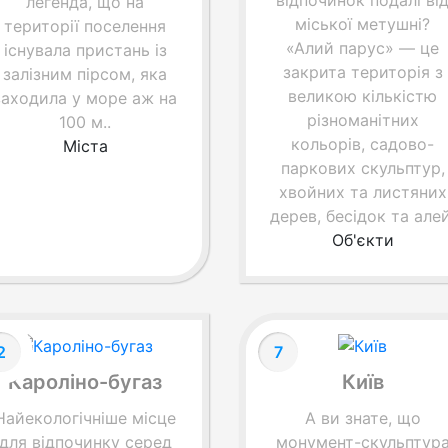
відпочинок подалі ві
легенда, що на
міської метушні?
території поселення
«Алий парус» — це
існувала пристань із
закрита територія з
залізним пірсом, яка
великою кількістю
заходила у море аж на
різноманітних
100 м..
кольорів, садово-
Міста
паркових скульптур,
хвойних та листяних
дерев, бесідок та алей
Об'єкти
2
7
Кароліно-бугаз
Київ
Найекологічніше місце
А ви знате, що
для відпочинку серед
монумент-скульптур