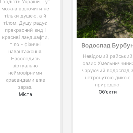
Гордість України. Тут
можна відпочити не
тільки душею, а й
тілом. Душу радує
прекрасний вид і
красиві ландшафти,
тіло - фізичні
Водоспад Бурбу
навантаження.
Невідомий райський
Насолодись
оазис Хмельниччини:
віртуально
чаруючий водоспад 
неймовірними
нетронутою дикою
краєвидами вже
природою.
зараз.
Об'єкти
Міста