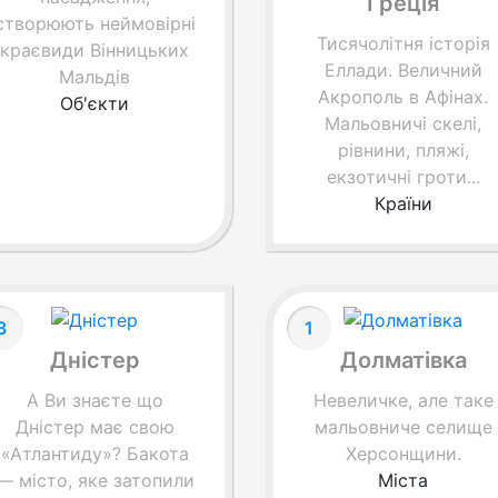
Греція
створюють неймовірні
Тисячолітня історія
краєвиди Вінницьких
Еллади. Величний
Мальдів
Акрополь в Афінах.
Об'єкти
Мальовничі скелі,
рівнини, пляжі,
екзотичні гроти...
Країни
3
1
Дністер
Долматівка
А Ви знаєте що
Невеличке, але таке
Дністер має свою
мальовниче селище
«Атлантиду»? Бакота
Херсонщини.
— місто, яке затопили
Міста