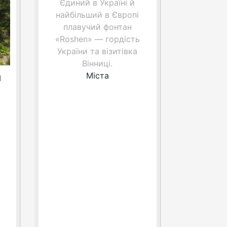
Єдиний в Україні й
найбільший в Європі
плавучий фонтан
«Roshen» — гордість
України та візитівка
Вінниці.
Міста
н
з