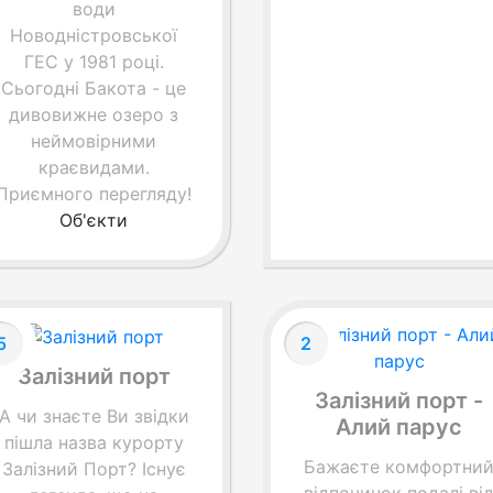
води
Новодністровської
ГЕС у 1981 році.
Сьогодні Бакота - це
дивовижне озеро з
неймовірними
краєвидами.
Приємного перегляду!
Об'єкти
5
2
Залізний порт
Залізний порт -
А чи знаєте Ви звідки
Алий парус
пішла назва курорту
Бажаєте комфортни
Залізний Порт? Існує